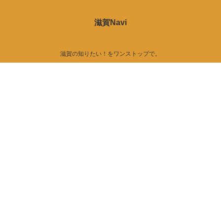
滋賀Navi
滋賀の知りたい！をワンストップで。