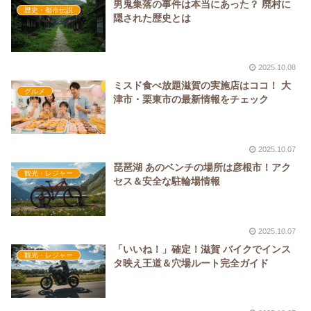
男鬼集落の事件は本当にあった？ 廃村に
歴史・都市伝説
隠された歴史とは
2025.10.08
ミスド食べ放題滋賀の実施店はココ！ 大
グルメ
津市・栗東市の最新情報をチェック
2025.10.07
琵琶湖 あのベンチの場所は彦根市！アク
観光・レジャー
セス＆安全な駐輪場情報
2025.10.07
「いいね！」確定！滋賀 バイクでインス
観光・レジャー
タ映え王道＆穴場ルート完全ガイド