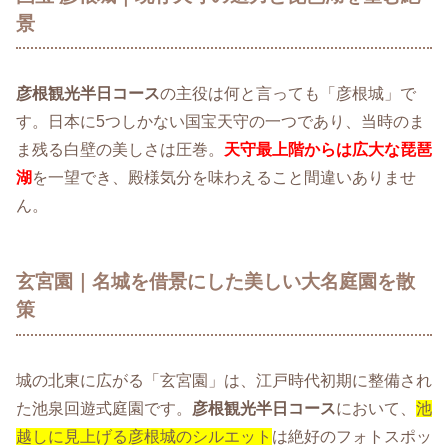
景
彦根観光半日コース
の主役は何と言っても「彦根城」で
す。日本に5つしかない国宝天守の一つであり、当時のま
ま残る白壁の美しさは圧巻。
天守最上階からは広大な琵琶
湖
を一望でき、殿様気分を味わえること間違いありませ
ん。
玄宮園｜名城を借景にした美しい大名庭園を散
策
城の北東に広がる「玄宮園」は、江戸時代初期に整備され
た池泉回遊式庭園です。
彦根観光半日コース
において、
池
越しに見上げる彦根城のシルエット
は絶好のフォトスポッ