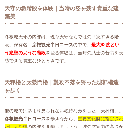
天守の急階段を体験｜当時の姿を残す貴重な建
築美
彦根城天守の内部は、現存天守ならではの「急すぎる階
段」が有名。
彦根観光半日コース
の中で、
最大62度とい
う絶壁のような階段
を登る体験は、当時の武士の苦労を実
感できる貴重なひとときです。
天秤櫓と太鼓門櫓｜難攻不落を誇った城郭構造
を歩く
他の城ではあまり見られない独特な形をした「天秤櫓」。
彦根観光半日コース
を歩きながら、
重要文化財に指定され
た巨大な櫓
の内部を見学しましょう。城の防衛力の高さが