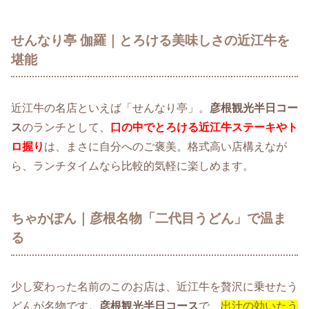
せんなり亭 伽羅｜とろける美味しさの近江牛を
堪能
近江牛の名店といえば「せんなり亭」。
彦根観光半日コー
ス
のランチとして、
口の中でとろける近江牛ステーキやト
ロ握り
は、まさに自分へのご褒美。格式高い店構えなが
ら、ランチタイムなら比較的気軽に楽しめます。
ちゃかぽん｜彦根名物「二代目うどん」で温ま
る
少し変わった名前のこのお店は、近江牛を贅沢に乗せたう
どんが名物です。
彦根観光半日コース
で、
出汁の効いたう