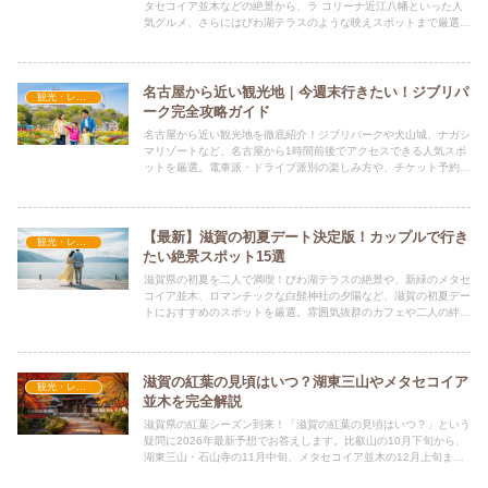
タセコイア並木などの絶景から、ラ コリーナ近江八幡といった人
気グルメ、さらにはびわ湖テラスのような映えスポットまで厳選し
て紹介。道の駅情報や駐車場、渋滞回避のコツも網羅。滋賀の魅力
を満喫する最高なドライブ計画にぜひ役立ててください！
名古屋から近い観光地｜今週末行きたい！ジブリパ
観光・レジャー
ーク完全攻略ガイド
名古屋から近い観光地を徹底紹介！ジブリパークや犬山城、ナガシ
マリゾートなど、名古屋から1時間前後でアクセスできる人気スポ
ットを厳選。電車派・ドライブ派別の楽しみ方や、チケット予約の
コツ、混雑回避術まで網羅。思い立ったらすぐ行ける、充実の名古
屋から近い観光地ガイドです！
【最新】滋賀の初夏デート決定版！カップルで行き
観光・レジャー
たい絶景スポット15選
滋賀県の初夏を二人で満喫！びわ湖テラスの絶景や、新緑のメタセ
コイア並木、ロマンチックな白髭神社の夕陽など、滋賀の初夏デー
トにおすすめのスポットを厳選。雰囲気抜群のカフェや二人の絆を
深める体験プラン、快適な移動術まで網羅。カップルで訪れたい滋
賀の魅力を徹底解説します。
滋賀の紅葉の見頃はいつ？湖東三山やメタセコイア
観光・レジャー
並木を完全解説
滋賀県の紅葉シーズン到来！「滋賀の紅葉の見頃はいつ？」という
疑問に2026年最新予想でお答えします。比叡山の10月下旬から、
湖東三山・石山寺の11月中旬、メタセコイア並木の12月上旬ま
で、スポット別のベスト時期を網羅。ライトアップ情報や混雑回避