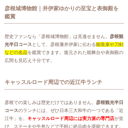
彦根城博物館｜井伊家ゆかりの至宝と表御殿を
鑑賞
歴史ファンなら「彦根城博物館」は見逃せません。
彦根観
光半日コース
として、彦根藩井伊家に伝わる
能装束や刀剣
などの名品
を鑑賞できます。復元された能舞台や表御殿の
広間も見応え十分です。
キャッスルロード周辺での近江牛ランチ
彦根での楽しみは歴史だけではありません。
彦根観光半日
コース
のランチには、ぜひ日本三大和牛の一つである「近
江牛」を。
キャッスルロード周辺には実力派の専門店
が並
び、ステーキや牛丼などで手軽に絶品肉を堪能できます。