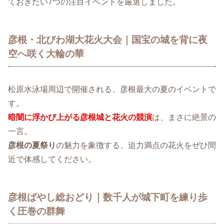
ておきたい7つの注目イベントを厳選しました。
彦根・北びわ湖大花火大会｜国宝の城を背に夜
空へ咲く大輪の華
松原水泳場周辺で開催される、彦根最大の夏のイベントで
す。
暗闇に浮かび上がる彦根城と花火の競演
は、まさに絶景の
一言。
彦根の夏祭り
の魅力を象徴する、迫力満点の花火をぜひ間
近で体感してください。
彦根ばやし総おどり｜数千人が城下町を練り歩
く圧巻の群舞