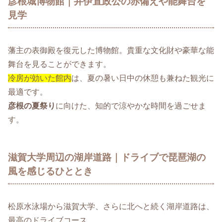
彦根城博物館｜井伊直政公の赤備えや能舞台を
見学
藩主の表御殿を復元した博物館。貴重な文化財や豪華な能
舞台を見ることができます。
冷房が効いた館内
は、夏の暑い日中の休憩も兼ねた観光に
最適です。
彦根の夏祭り
に向けた、知的で涼やかな時間を過ごせま
す。
滋賀大学周辺の湖岸道路｜ドライブで琵琶湖の
風を感じるひととき
松原水泳場から滋賀大学、さらに北へと続く湖岸道路は、
最高のドライブコース。