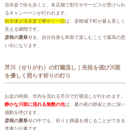
浴衣姿で街を歩くと、各店舗で割引やサービスが受けられ
るキャンペーンが行われます。
街全体が浴衣姿で華やぐ一日
は、彦根城下町が最も美しく
見える瞬間です。
彦根の夏祭り
を、自分自身も和装で楽しむことで最高の思
い出になります。
芹川（せりがわ）の灯籠流し｜先祖を偲び川面
を優しく照らす祈りの灯り
お盆の時期、市内を流れる芹川で灯籠流しが行われます。
静かな川面に流れる無数の光
は、夏の夜の静寂と共に深い
感動を呼びます。
彦根の夏祭り
の中でも、祈りと静謐を感じることができる
貴重な行事です。