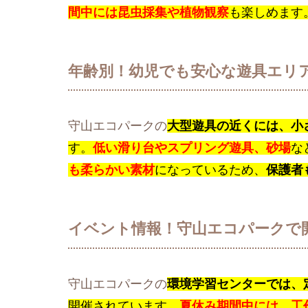
間中には昆虫採集や植物観察
も楽しめます
年齢別！幼児でも安心な遊具エリ
守山エコパークの
大型遊具の近くには、小
す。
低い滑り台やスプリング遊具、砂場
な
も柔らかい素材
になっているため、
保護者
イベント情報！守山エコパークで
守山エコパークの
環境学習センターでは、
開催されています。
夏休み期間中には、工