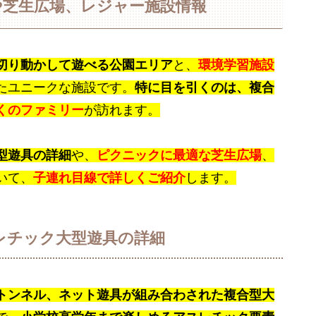
や芝生広場、レジャー施設情報
切り動かして遊べる公園エリア
と、
環境学習施設
たユニークな施設です。
特に目を引くのは、複合
くのファミリー
が訪れます。
型遊具の詳細
や、
ピクニックに最適な芝生広場
、
いて、
子連れ目線で詳しくご紹介
します。
レチック大型遊具の詳細
トンネル、ネット遊具が組み合わされた複合型大