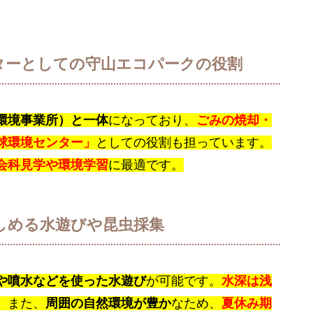
ターとしての守山エコパークの役割
環境事業所）と一体
になっており、
ごみの焼却・
球環境センター」
としての役割も担っています。
会科見学や環境学習
に最適です。
しめる水遊びや昆虫採集
や噴水などを使った水遊び
が可能です。
水深は浅
。また、
周囲の自然環境が豊か
なため、
夏休み期