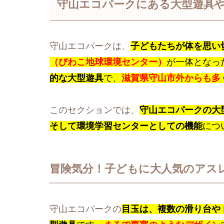
守山エコパークにある大型遊具
守山エコパークは、
子どもたちが体を思い
（びわこ地球環境センター）
が一体となっ
的な大型遊具
で、
滋賀県守山市外からも多
このセクションでは、
守山エコパークの大
そして環境学習センターとしての機能
につ
冒険気分！子どもに大人気のアス
守山エコパークの
目玉は、複数の滑り台や