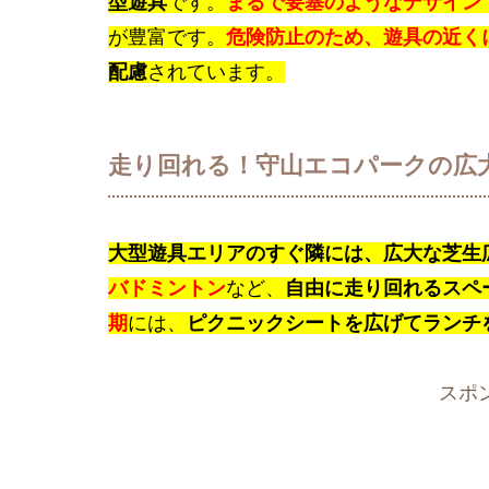
型遊具
です。
まるで要塞のようなデザイン
が豊富です。
危険防止のため、遊具の近く
配慮
されています。
走り回れる！守山エコパークの広
大型遊具エリアのすぐ隣には、広大な芝生
バドミントン
など、
自由に走り回れるスペ
期
には、
ピクニックシートを広げてランチ
スポ