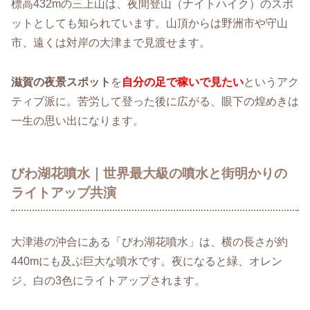
標高432mの三上山は、夜間登山（ナイトハイク）のスポ
ットとしても知られています。山頂からは野洲市や守山
市、遠くは対岸の大津まで見渡せます。
滋賀の夜景スポット
を
自分の足で稼いで見たい
というアク
ティブ派に。苦労して登った後に広がる、眼下の煌めきは
一生の思い出になります。
びわ湖花噴水｜世界最大級の噴水と街明かりの
ライトアップ共演
大津港の沖合にある「びわ湖花噴水」は、横の長さが約
440mにも及ぶ巨大な噴水です。夜になると緑、オレン
ジ、白の3色にライトアップされます。