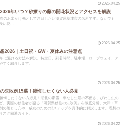
2026.04.25
2026年いつ？砂擦りの藤の開花状況とアクセスを解説
年も春のお出かけ先として注目したい滋賀県草津市の名所です。なかでも
い花...
2026.04.25
想2026｜土日祝・GW・夏休みの注意点
26年に避ける方法を解説。特定日、到着時間、駐車場、ロープウェイ、ア
やすく紹介します。
2026.04.25
の失敗例15選！後悔したくない人必見
住で後悔したくない方必見！湖北の豪雪、車なし生活の不便さ、びわこ虫の
ど、実際の移住者が語る「滋賀県移住の失敗例」を徹底分析。大津・草
別の落とし穴や、成功のための3ステップを具体的に解説します。理想の
リスク回避ガイド。
2026.04.22