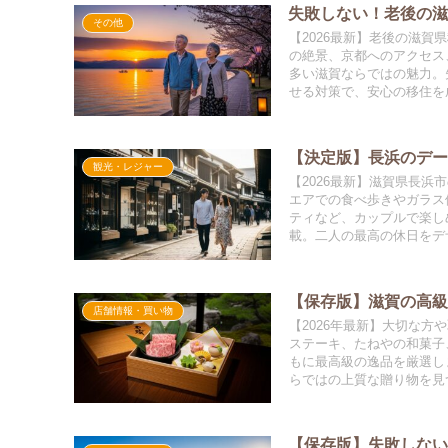
失敗しない！老後の
その他
【2026最新】老後の滋
の絶景、京都へのアクセス
多い滋賀ならではの魅力。
せる対策で、安心の移住を
【決定版】長浜のデ
観光・レジャー
【2026最新】滋賀県長
エアでの食べ歩きやガラス
ティなど、カップルで楽し
載。二人の最高の休日をデ
【保存版】滋賀の高
店舗情報・買い物
【2026年最新】大切な
ステーキ、たねやの和菓子
もに最高級の逸品を厳選し
らではの上質な贈り物を見
【保存版】失敗しな