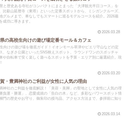
絶景と歴史ある寺社がコンパクトにまとまった「大津観光半日コース」を
、比叡山延暦寺（東塔）といった定番スポットから、ミシガンクルーズ、
地グルメまで、車なしでもスマートに巡るモデルコースを紹介。2026最
を成功に導きます。
2026.03.28
賀県の高校生向けの遊び場定番モール＆カフェ
高校生向けの遊び場を徹底ガイド！イオンモール草津やピエリ守山などの定
ス、なぎさ公園といったSNS映えスポット、ラウンドワンのスポッチャ
車や自転車で安く楽しく遊べるスポットを予算・エリア別に厳選紹介。現
！
2026.03.20
滋賀・豊満神社のご利益が女性に人気の理由
満神社のご利益を徹底解説！「美容・美脚」の聖地として女性に人気の理
勝負運・勝運」、恋愛成就の「告白の木」など、多彩なパワースポット情
脚門の歴史やお守り、御朱印の授与品、アクセス方法まで、参拝前に知り
2026.03.14