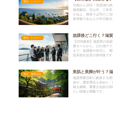
観光・レジャー
京都から10分！琵琶湖の
徹底解説。石山寺、三井寺
かねよ、鶴喜そば等のご当
新情報であなたの半日観光
放課後どこ行く？滋
観光・レジャー
【2026最新】滋賀県の
番モールから、びわ湖テラ
まで。放課後や休日に、電
役高校生必見の保存版です
美肌と美脚が叶う？
歴史・都市伝説
滋賀県愛荘町に鎮座する豊
由や、豊臣秀吉も崇めた「
報を網羅。重要文化財の四
たい情報が満載です。