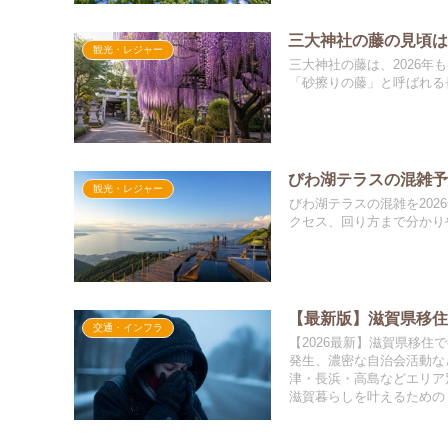
三大神社の藤の見頃は
観光・レジャー
三大神社の藤は、2026
「砂擦りの藤」と呼ばれる長
びわ湖テラスの混雑予
観光・レジャー
びわ湖テラスの混雑を20
クセス、回り方まで分かり
【最新版】滋賀県移住
交通・インフラ
【2026最新】滋賀県移
発生、濃密な自治会活動な
津・長浜・高島などエリア
滋賀暮らしを叶えるための