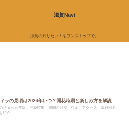
滋賀Navi
滋賀の知りたい！をワンストップで。
ィラの見頃は2026年いつ？開花時期と楽しみ方を解説
の見頃2026年版。開花時期、満開の目安、料金、アクセス、混雑回避、
を紹介。