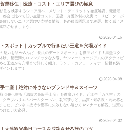
滋賀県移住｜医療・コスト・エリア選びの極意
賀県移住を検索するシニア層へ、メリット・デメリットを徹底解説。琵琶湖
、都会に比べて低い生活コスト、医療・介護体制の充実は、リピーターが
失敗しないエリア選びや支援金情報、冬の積雪問題まで網羅。怖く感じさ
成功させましょう。
2026.04.16
ートスポット｜カップルで行きたい王道＆穴場ガイド
浜市の魅力を詰め込んだ「長浜のデートスポット」を徹底ガイド！黒壁スク
体験、琵琶湖のロマンチックな夕陽、ヤンマーミュージアムのアクティビ
める王道から穴場まで詳しく紹介。ランチ・カフェ・ディナー情報も満
ザインします！
2026.04.08
級手土産｜絶対に外さないブランド牛＆スイーツ
方や取引先へ贈る「滋賀の高級手土産」を徹底ガイド。近江牛「カネ吉」の
、クラブハリエのバームクーヘン、朝宮茶など、品質・知名度・高級感と
ました。ビジネス接待や慶事に失敗しない選び方やマナーも解説。滋賀な
つけたい方必見。
2026.04.02
い！大津観光半日コースを成功させる旅のコツ