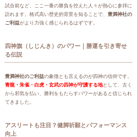
試合前など、ここ一番の勝負を控えた人々が熱心に参拝に
訪れます。格式高い歴史的背景を知ることで、
豊満神社の
ご利益
がより力強く感じられるはずです。
四神旗（しじんき）のパワー｜勝運を引き寄せ
る伝説
豊満神社のご利益
の象徴とも言えるのが四神の信仰です。
青龍・朱雀・白虎・玄武の四神が守護する地
として、古く
から邪気を払い、勝利をもたらすパワーがあると信じられ
てきました。
アスリートも注目？健脚祈願とパフォーマンス
向上