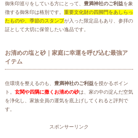
御朱印巡りをしている方にとって、
豊満神社のご利益
を象
徴する御朱印は格別です。
重要文化財の四脚門をあしらっ
たものや、季節のスタンプ
が入った限定品もあり、参拝の
証として大切に保管したい逸品です。
お清めの塩と砂｜家庭に幸運を呼び込む最強ア
イテム
住環境を整えるのも、
豊満神社のご利益
を授かるポイン
ト。
玄関や四隅に撒くお清めの砂
は、家の中の淀んだ空気
を浄化し、家族全員の運気を底上げしてくれると評判で
す。
スポンサーリンク