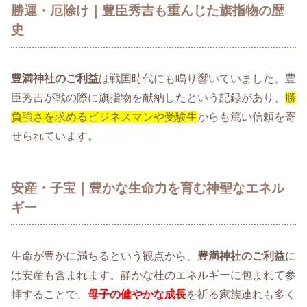
勝運・厄除け｜豊臣秀吉も重んじた旗指物の歴
史
豊満神社のご利益
は戦国時代にも鳴り響いていました。豊
臣秀吉が戦の際に旗指物を献納したという記録があり、
勝
負強さを求めるビジネスマンや受験生
からも篤い信頼を寄
せられています。
安産・子宝｜豊かな生命力を育む神聖なエネル
ギー
生命が豊かに満ちるという観点から、
豊満神社のご利益
に
は安産も含まれます。静かな杜のエネルギーに包まれて参
拝することで、
母子の健やかな成長
を祈る家族連れも多く