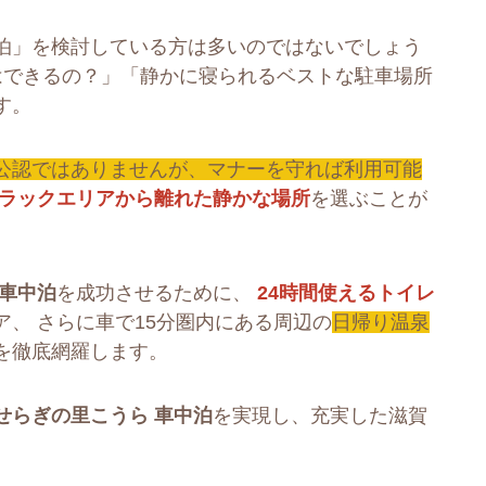
泊」を検討している方は多いのではないでしょう
はできるの？」「静かに寝られるベストな駐車場所
す。
公認ではありませんが、マナーを守れば利用可能
ラックエリアから離れた静かな場所
を選ぶことが
 車中泊
を成功させるために、
24時間使えるトイレ
、 さらに車で15分圏内にある周辺の
日帰り温泉
を徹底網羅します。
せらぎの里こうら 車中泊
を実現し、充実した滋賀