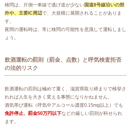
検問は、片側一車線で逃げ道が少ない
国道8号線沿いの郊
外や、主要IC周辺
で、大規模に展開されることがありま
す。
夜間の運転時は、常に検問の可能性を意識して運転しまし
ょう。
飲酒運転の罰則（罰金、点数）と呼気検査拒否
の法的リスク
飲酒運転の罰則は極めて重く、滋賀県取り締まりで検挙さ
れれば人生を大きく変える事態になりかねません。
酒気帯び運転（呼気中アルコール濃度0.15mg以上）でも
免許停止、罰金50万円以下
などの厳しい罰則が科せられ
ます。