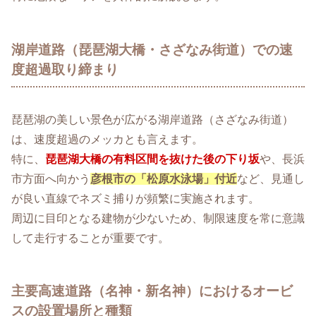
湖岸道路（琵琶湖大橋・さざなみ街道）での速
度超過取り締まり
琵琶湖の美しい景色が広がる湖岸道路（さざなみ街道）
は、速度超過のメッカとも言えます。
特に、
琵琶湖大橋の有料区間を抜けた後の下り坂
や、長浜
市方面へ向かう
彦根市の「松原水泳場」付近
など、見通し
が良い直線でネズミ捕りが頻繁に実施されます。
周辺に目印となる建物が少ないため、制限速度を常に意識
して走行することが重要です。
主要高速道路（名神・新名神）におけるオービ
スの設置場所と種類