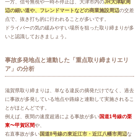
一方、信号無視や一時不停止は、大津市内の
JR大津駅周
辺の細い道や、フレンドマートなどの商業施設周辺
の交差
点で、抜き打ち的に行われることが多いです。
ドライバーの気の緩みやすい場所を狙った取り締まりが多
いと認識しておきましょう。
事故多発地点と連動した「重点取り締まりエリ
ア」の分析
滋賀県取り締まりは、単なる違反の摘発だけでなく、過去
に事故が多発している地点や路線と連動して実施されるこ
とがほとんどです。
例えば、夜間の速度超過による事故が多い
国道1号線の栗
東〜甲賀区間
や、
右直事故が多い
国道8号線の東近江市・近江八幡市周辺
な