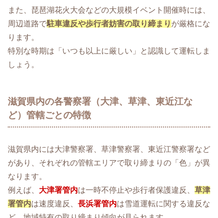
また、琵琶湖花火大会などの大規模イベント開催時には、
周辺道路で
駐車違反や歩行者妨害の取り締まり
が厳格にな
ります。
特別な時期は「いつも以上に厳しい」と認識して運転しま
しょう。
滋賀県内の各警察署（大津、草津、東近江な
ど）管轄ごとの特徴
滋賀県内には大津警察署、草津警察署、東近江警察署など
があり、それぞれの管轄エリアで取り締まりの「色」が異
なります。
例えば、
大津署管内
は一時不停止や歩行者保護違反、
草津
署管内
は速度違反、
長浜署管内
は雪道運転に関する違反な
ど、地域特有の取り締まり傾向が見られます。