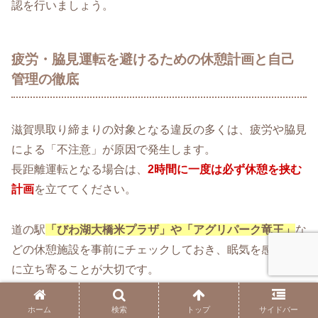
認を行いましょう。
疲労・脇見運転を避けるための休憩計画と自己
管理の徹底
滋賀県取り締まりの対象となる違反の多くは、疲労や脇見
による「不注意」が原因で発生します。
長距離運転となる場合は、
2時間に一度は必ず休憩を挟む
計画
を立ててください。
道の駅
「びわ湖大橋米プラザ」や「アグリパーク竜王」
な
どの休憩施設を事前にチェックしておき、眠気を感じる前
に立ち寄ることが大切です。
運転中の携帯電話やカーナビの操作は、脇見運転に直結す
るため、必ず安全な場所に停車してから行うようにしまし
ホーム
検索
トップ
サイドバー