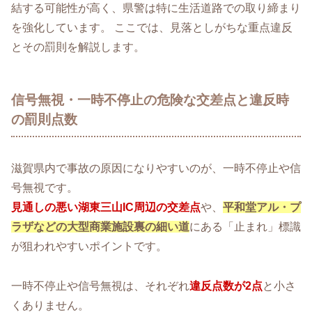
結する可能性が高く、県警は特に生活道路での取り締まり
を強化しています。 ここでは、見落としがちな重点違反
とその罰則を解説します。
信号無視・一時不停止の危険な交差点と違反時
の罰則点数
滋賀県内で事故の原因になりやすいのが、一時不停止や信
号無視です。
見通しの悪い湖東三山IC周辺の交差点
や、
平和堂アル・プ
ラザなどの大型商業施設裏の細い道
にある「止まれ」標識
が狙われやすいポイントです。
一時不停止や信号無視は、それぞれ
違反点数が2点
と小さ
くありません。