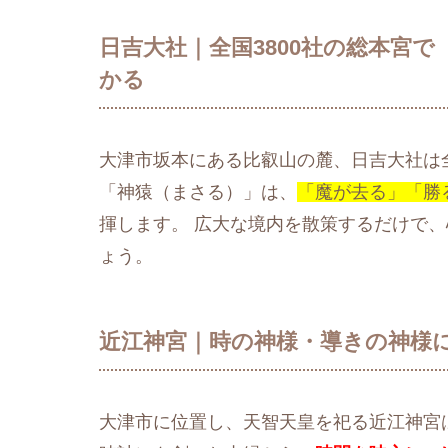
日吉大社｜全国3800社の総本宮
かる
大津市坂本にある比叡山の麓、日吉大社は
「神猿（まさる）」は、
「魔が去る」「勝
揮します。 広大な境内を散策するだけで
ょう。
近江神宮｜時の神様・導きの神様
大津市に位置し、天智天皇を祀る近江神宮