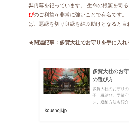
弉冉尊を祀っています。 生命の根源を司
び
のご利益が非常に強いことで有名です。
ば、悪縁を切り良縁を結ぶ助けとなると言
★関連記事：多賀大社でお守りを手に入れ
多賀大社のお守
の選び方
多賀大社のお守りの
子、縁結び、学業守
ン、返納方法も紹介
koushoji.jp