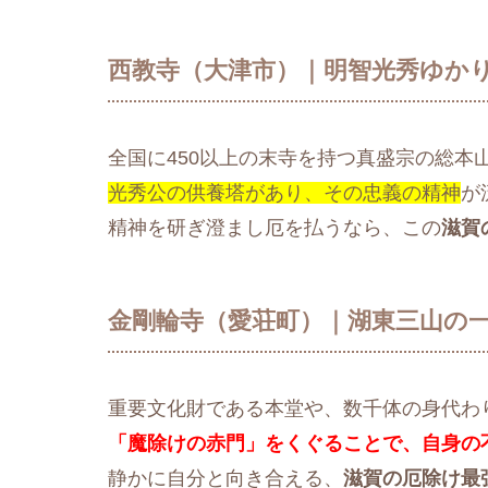
西教寺（大津市）｜明智光秀ゆか
全国に450以上の末寺を持つ真盛宗の総本
光秀公の供養塔があり、その忠義の精神
が
精神を研ぎ澄まし厄を払うなら、この
滋賀
金剛輪寺（愛荘町）｜湖東三山の
重要文化財である本堂や、数千体の身代わ
「魔除けの赤門」をくぐることで、自身の
静かに自分と向き合える、
滋賀の厄除け最