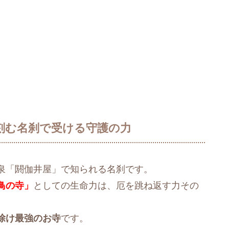
刻む名刹で受ける守護の力
泉「閼伽井屋」で知られる名刹です。
鳥の寺」
としての生命力は、厄を跳ね返す力その
除け最強のお寺
です。