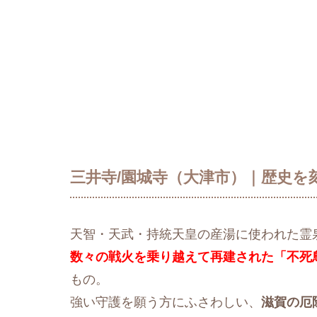
三井寺/園城寺（大津市）｜歴史を
天智・天武・持統天皇の産湯に使われた霊
数々の戦火を乗り越えて再建された「不死
もの。
強い守護を願う方にふさわしい、
滋賀の厄