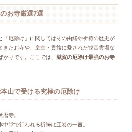
のお寺厳選7選
と「厄除け」に関してはその由緒や祈祷の歴史が
てきたお寺や、皇室・貴族に愛された観音霊場な
ばかりです。ここでは、
滋賀の厄除け最強のお寺
総本山で受ける究極の厄除け
延暦寺。
本中堂で行われる祈祷は圧巻の一言。