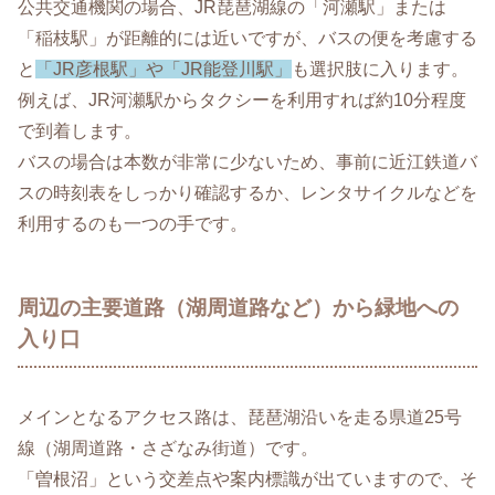
公共交通機関の場合、JR琵琶湖線の「河瀬駅」または
「稲枝駅」が距離的には近いですが、バスの便を考慮する
と
「JR彦根駅」や「JR能登川駅」
も選択肢に入ります。
例えば、JR河瀬駅からタクシーを利用すれば約10分程度
で到着します。
バスの場合は本数が非常に少ないため、事前に近江鉄道バ
スの時刻表をしっかり確認するか、レンタサイクルなどを
利用するのも一つの手です。
周辺の主要道路（湖周道路など）から緑地への
入り口
メインとなるアクセス路は、琵琶湖沿いを走る県道25号
線（湖周道路・さざなみ街道）です。
「曽根沼」という交差点や案内標識が出ていますので、そ