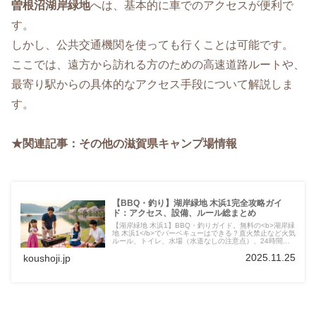
曽根沼湖岸緑地
へは、基本的に車でのアクセスが便利で
す。
しかし、公共交通機関を使っても行くことは可能です。
ここでは、遠方から訪れる方のための高速道路ルートや、
最寄り駅からの具体的なアクセス手段について解説しま
す。
★関連記事：その他の滋賀県キャンプ場情報
【BBQ・釣り】湖岸緑地 木浜1完全攻略ガイ
ド：アクセス、設備、ルール総まとめ
【湖岸緑地 木浜1】BBQ・釣りガイド。無料の<b>湖岸緑
地 木浜1</b>でバーベキューはできる？直火禁止など火気
ルール、トイレ、水場（水道なしの注意点）、24時間利
用可能な無料駐車場の場所を徹底解説。琵琶湖でのレジャ
2025.11.25
koushoji.jp
ー計画に！