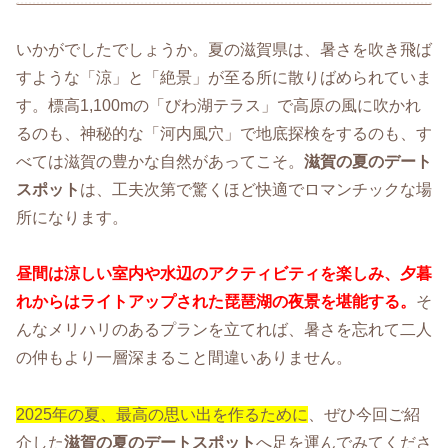
いかがでしたでしょうか。夏の滋賀県は、暑さを吹き飛ば
すような「涼」と「絶景」が至る所に散りばめられていま
す。標高1,100mの「びわ湖テラス」で高原の風に吹かれ
るのも、神秘的な「河内風穴」で地底探検をするのも、す
べては滋賀の豊かな自然があってこそ。
滋賀の夏のデート
スポット
は、工夫次第で驚くほど快適でロマンチックな場
所になります。
昼間は涼しい室内や水辺のアクティビティを楽しみ、夕暮
れからはライトアップされた琵琶湖の夜景を堪能する。
そ
んなメリハリのあるプランを立てれば、暑さを忘れて二人
の仲もより一層深まること間違いありません。
2025年の夏、最高の思い出を作るために
、ぜひ今回ご紹
介した
滋賀の夏のデートスポット
へ足を運んでみてくださ