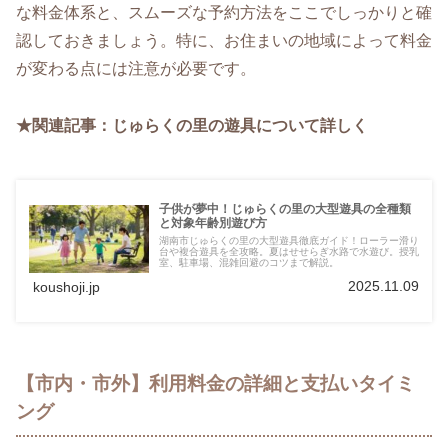
な料金体系と、スムーズな予約方法をここでしっかりと確
認しておきましょう。特に、お住まいの地域によって料金
が変わる点には注意が必要です。
★関連記事：じゅらくの里の遊具について詳しく
子供が夢中！じゅらくの里の大型遊具の全種類
と対象年齢別遊び方
湖南市じゅらくの里の大型遊具徹底ガイド！ローラー滑り
台や複合遊具を全攻略。夏はせせらぎ水路で水遊び。授乳
室、駐車場、混雑回避のコツまで解説。
2025.11.09
koushoji.jp
【市内・市外】利用料金の詳細と支払いタイミ
ング