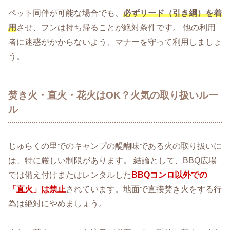
ペット同伴が可能な場合でも、
必ずリード（引き綱）を着
用
させ、フンは持ち帰ることが絶対条件です。 他の利用
者に迷惑がかからないよう、マナーを守って利用しましょ
う。
焚き火・直火・花火はOK？火気の取り扱いルー
ル
じゅらくの里でのキャンプの醍醐味である火の取り扱いに
は、特に厳しい制限があります。 結論として、BBQ広場
では備え付けまたはレンタルした
BBQコンロ以外での
「直火」は禁止
されています。地面で直接焚き火をする行
為は絶対にやめましょう。