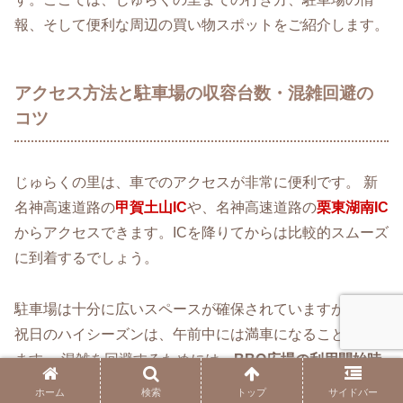
報、そして便利な周辺の買い物スポットをご紹介します。
アクセス方法と駐車場の収容台数・混雑回避の
コツ
じゅらくの里は、車でのアクセスが非常に便利です。 新
名神高速道路の
甲賀土山IC
や、名神高速道路の
栗東湖南IC
からアクセスできます。ICを降りてからは比較的スムーズ
に到着するでしょう。
駐車場は十分に広いスペースが確保されていますが、土日
祝日のハイシーズンは、午前中には満車になることがあり
ます。 混雑を回避するためには、
BBQ広場の利用開始時
間よりも30分〜1時間早く到着する
ことをおすすめしま
ホーム
検索
トップ
サイドバー